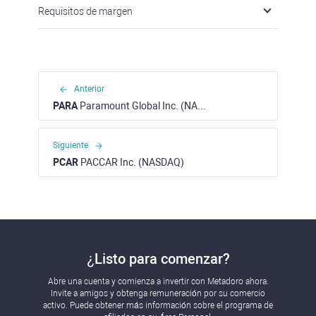
Requisitos de margen
Anterior
PARA
Paramount Global Inc. (NASDAQ)
Siguiente
PCAR
PACCAR Inc. (NASDAQ)
¿Listo para comenzar?
Abre una cuenta y comienza a invertir con Metadoro ahora.
Invite a amigos y obtenga remuneración por su comercio
activo. Puede obtener más información sobre el programa de