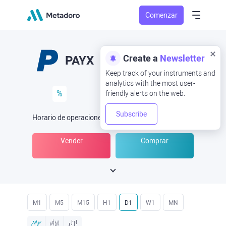
Comenzar
Create a
Newsletter
PAYX
Keep track of your instruments and
analytics with the most user-
%
friendly alerts on the web.
Subscribe
Horario de operaciones
(UTC
) -
Abrir ahora
a las
Vender
Comprar
M1
M5
M15
H1
D1
W1
MN