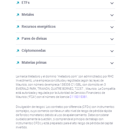
ETFs
Metales
Recursos energéticos
Pares de divisas
Criptomonedas
Materias primas
La marca Metadoro y el dominio "metadoro.com" son administrados por RHC
Investments, una empresa constituida y registrada según las leyes de
Mauricio, con número de empresa 138336 C1/GBL, con domicilio en 3
EMERALD PARK, TRIANON, QUATRE BORNES, 72257. , Mauricio. La Compañía
está autorizada y regulada por la Autoridad de Servicios Financieros de
Mauricio (“FSA”) con el número de licencia
C115015381
.
Divulgación de riesgos: Los contratos por diferencia (CFDs) son instrumentos
complejos, cuyo comercio conlleva un alto nivel de riesgo de pérdida rápida
de fondos monetarios debido al uso de apalancamiento. Debe considerar
cuidadosamente la cuestión, si comprende el principio de trabajo con
instrumentos CFDs y está preparado para el alto riesgo de pérdida del capital
invertido.