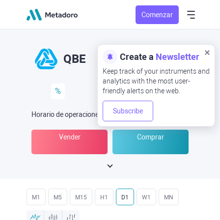
Comenzar
Create a
Newsletter
QBE
Keep track of your instruments and
analytics with the most user-
%
friendly alerts on the web.
Subscribe
Horario de operaciones
(UTC
) -
Abrir ahora
a las
Vender
Comprar
M1
M5
M15
H1
D1
W1
MN