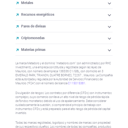
Metales
Recursos energéticos
Pares de divisas
Criptomonedas
Materias primas
La marca Metadoro y el dominio "metadoro.com" son administrados por RHC
Investments, una empresa constituida y registrada según las leyes de
Mauricio, con número de empresa 138336 C1/GBL, con domicilio en 3
EMERALD PARK, TRIANON, QUATRE BORNES, 72257. , Mauricio. La Compañía
está autorizada y regulada por la Autoridad de Servicios Financieros de
Mauricio (“FSA”) con el número de licencia
C115015381
.
Divulgación de riesgos: Los contratos por diferencia (CFDs) son instrumentos
complejos, cuyo comercio conlleva un alto nivel de riesgo de pérdida rápida
de fondos monetarios debido al uso de apalancamiento. Debe considerar
cuidadosamente la cuestión, si comprende el principio de trabajo con
instrumentos CFDs y está preparado para el alto riesgo de pérdida del capital
invertido.
Todas las marcas registradas, logotipos y nombres de marcas son propiedad
de sus respectivos dueños. Los nombres de todas las compañías, productos