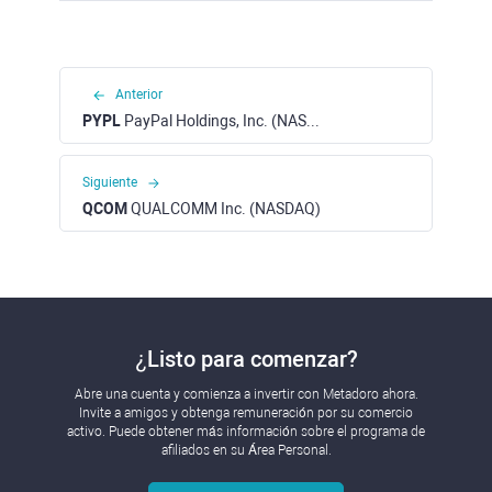
Anterior
PYPL
PayPal Holdings, Inc. (NASDAQ)
Siguiente
QCOM
QUALCOMM Inc. (NASDAQ)
¿Listo para comenzar?
Abre una cuenta y comienza a invertir con Metadoro ahora.
Invite a amigos y obtenga remuneración por su comercio
activo. Puede obtener más información sobre el programa de
afiliados en su Área Personal.