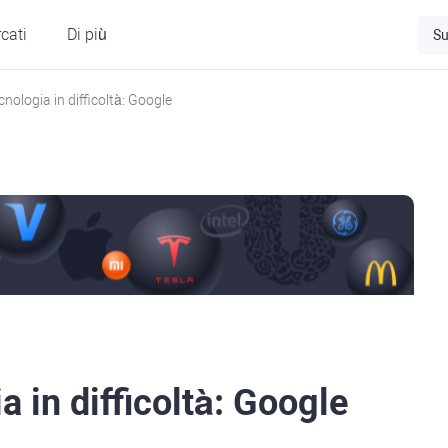
cati
Di più
Su
cnologia in difficoltà: Google
a in difficoltà: Google