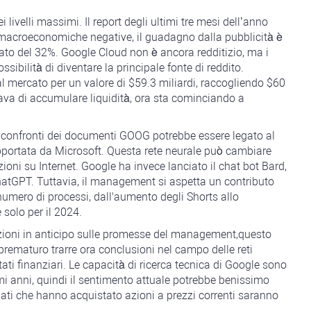
ivelli massimi. Il report degli ultimi tre mesi dell’anno
 macroeconomiche negative, il guadagno dalla pubblicità è
ato del 32%. Google Cloud non è ancora redditizio, ma i
ssibilità di diventare la principale fonte di reddito.
al mercato per un valore di $59.3 miliardi, raccogliendo $60
cava di accumulare liquidità, ora sta cominciando a
ei confronti dei documenti GOOG potrebbe essere legato al
pportata da Microsoft. Questa rete neurale può cambiare
ni su Internet. Google ha invece lanciato il chat bot Bard,
tGPT. Tuttavia, il management si aspetta un contributo
 numero di processi, dall'aumento degli Shorts allo
 solo per il 2024.
 azioni in anticipo sulle promesse del management,questo
prematuro trarre ora conclusioni nel campo delle reti
ltati finanziari. Le capacità di ricerca tecnica di Google sono
imi anni, quindi il sentimento attuale potrebbe benissimo
ati che hanno acquistato azioni a prezzi correnti saranno