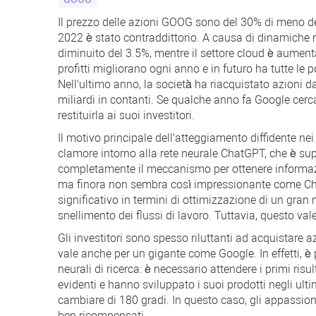
Il prezzo delle azioni GOOG sono del 30% di meno dei l
2022 è stato contraddittorio. A causa di dinamiche
diminuito del 3.5%, mentre il settore cloud è aument
profitti migliorano ogni anno e in futuro ha tutte le po
Nell'ultimo anno, la società ha riacquistato azioni d
miliardi in contanti. Se qualche anno fa Google cer
restituirla ai suoi investitori.
Il motivo principale dell'atteggiamento diffidente n
clamore intorno alla rete neurale ChatGPT, che è su
completamente il meccanismo per ottenere informazio
ma finora non sembra così impressionante come Cha
significativo in termini di ottimizzazione di un gran
snellimento dei flussi di lavoro. Tuttavia, questo vale
Gli investitori sono spesso riluttanti ad acquistare
vale anche per un gigante come Google. In effetti, è 
neurali di ricerca: è necessario attendere i primi risu
evidenti e hanno sviluppato i suoi prodotti negli ult
cambiare di 180 gradi. In questo caso, gli appassion
ben ricompensati.