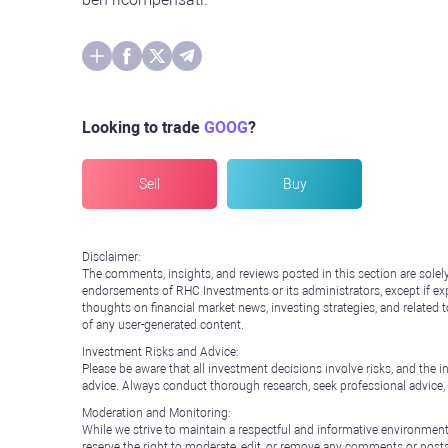
Looking to trade
GOOG
?
Sell
Buy
Disclaimer:
The comments, insights, and reviews posted in this section are solel
endorsements of RHC Investments or its administrators, except if expl
thoughts on financial market news, investing strategies, and related 
of any user-generated content.
Investment Risks and Advice:
Please be aware that all investment decisions involve risks, and th
advice. Always conduct thorough research, seek professional advice
Moderation and Monitoring:
While we strive to maintain a respectful and informative environment
reserve the right to moderate, edit, or remove any comments or posts 