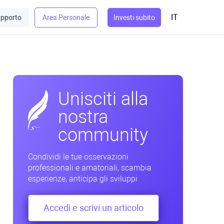
IT
pporto
Area Personale
Investi subito
Unisciti alla
nostra
community
Condividi le tue osservazioni
professionali e amatoriali, scambia
esperienze, anticipa gli sviluppi
Accedi e scrivi un articolo