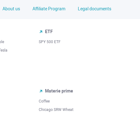
About us
Affiliate Program
Legal documents
ETF
ple
SPY 500 ETF
Tesla
Materie prime
Coffee
Chicago SRW Wheat