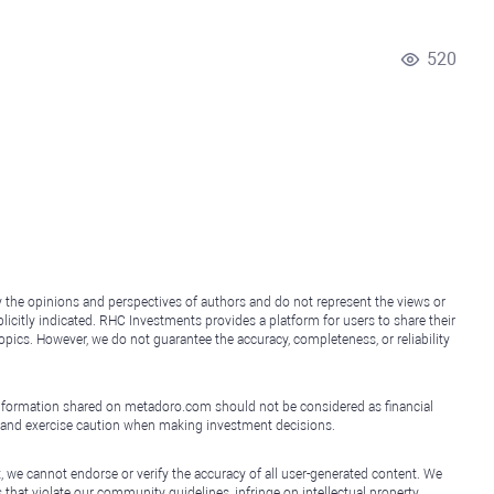
520
y the opinions and perspectives of authors and do not represent the views or
icitly indicated. RHC Investments provides a platform for users to share their
topics. However, we do not guarantee the accuracy, completeness, or reliability
e information shared on metadoro.com should not be considered as financial
, and exercise caution when making investment decisions.
, we cannot endorse or verify the accuracy of all user-generated content. We
that violate our community guidelines, infringe on intellectual property