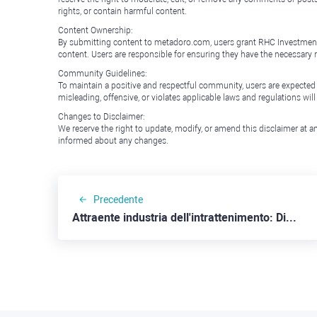
rights, or contain harmful content.
Content Ownership:
By submitting content to metadoro.com, users grant RHC Investments a 
content. Users are responsible for ensuring they have the necessary r
Community Guidelines:
To maintain a positive and respectful community, users are expected
misleading, offensive, or violates applicable laws and regulations wil
Changes to Disclaimer:
We reserve the right to update, modify, or amend this disclaimer at an
informed about any changes.
Precedente
Attraente industria dell'intrattenimento: Disney, Comcast e Netflix