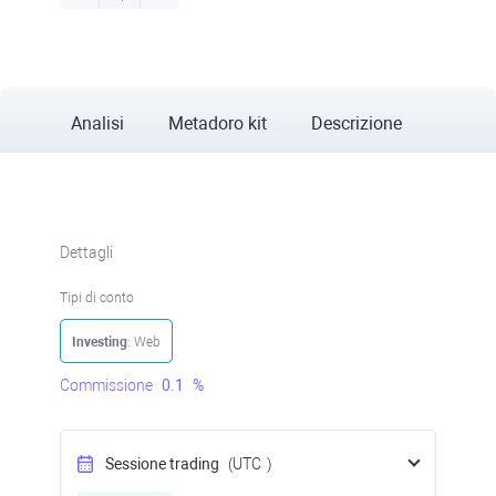
Analisi
Metadoro kit
Descrizione
Dettagli
Tipi di conto
Investing
: Web
Commissione
0.1
%
Sessione trading
(UTC
)