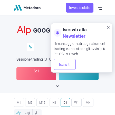
Investi subito
Iscriviti alla
GOOG
Newsletter
Rimani aggiornati sugli strumenti
%
trading e analisi con gli avvisi più
intuitivi sul web.
Sessione trading
(UTC
) -
Aperta ora
alle
Iscriviti
Sell
Buy
M1
M5
M15
H1
D1
W1
MN