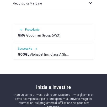
Requisiti di Margine
Precedente
GMG
Goodman Group (ASX)
Successiva
GOOGL
Alphabet Inc. Class A Shares (NASDAQ)
Inizia a investire
Apri un conto e investi subito con Metadoro. Invita gli amici e
verrai ricompensato per la loro operatività. Troverai maggiori
informazioni sul programma di affiliazione nella tua area