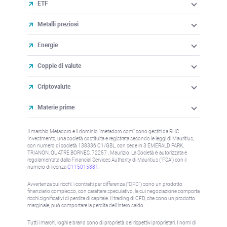
ETF
Metalli preziosi
Energie
Coppie di valute
Criptovalute
Materie prime
Il marchio Metadoro e il dominio "metadoro.com" sono gestiti da RHC
Investments, una società costituita e registrata secondo le leggi di Mauritius,
con numero di società 138336 C1/GBL, con sede in 3 EMERALD PARK,
TRIANON, QUATRE BORNES, 72257 , Maurizio. La Società è autorizzata e
regolamentata dalla Financial Services Authority di Mauritius ("FSA") con il
numero di licenza
C115015381
.
Avvertenza sui rischi: i contratti per differenza ("CFD") sono un prodotto
finanziario complesso, con carattere speculativo, la cui negoziazione comporta
rischi significativi di perdita di capitale. Il trading di CFD, che sono un prodotto
marginale, può comportare la perdita dell'intero saldo.
Tutti i marchi, loghi e brand sono di proprietà dei rispettivi proprietari. I nomi di