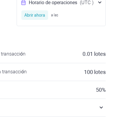
Horario de operaciones
(UTC
)
Abrir ahora
a las
0.01
lotes
transacción
 transacción
100
lotes
50
%