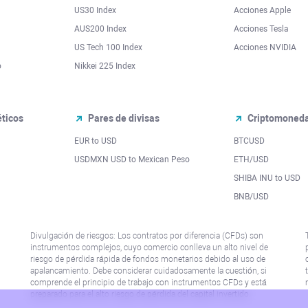
US30 Index
Acciones Apple
AUS200 Index
Acciones Tesla
US Tech 100 Index
Acciones NVIDIA
o
Nikkei 225 Index
ticos
Pares de divisas
Criptomoned
EUR to USD
BTCUSD
l
USDMXN USD to Mexican Peso
ETH/USD
SHIBA INU to USD
BNB/USD
Divulgación de riesgos: Los contratos por diferencia (CFDs) son
instrumentos complejos, cuyo comercio conlleva un alto nivel de
riesgo de pérdida rápida de fondos monetarios debido al uso de
apalancamiento. Debe considerar cuidadosamente la cuestión, si
comprende el principio de trabajo con instrumentos CFDs y está
preparado para el alto riesgo de pérdida del capital invertido.