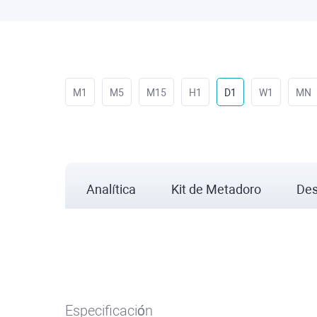
M1
M5
M15
H1
D1
W1
MN
Analítica
Kit de Metadoro
Des
Especificación