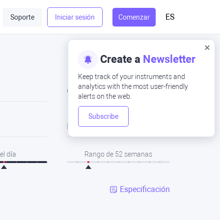
ES
Soporte
Iniciar sesión
Comenzar
Create a
Newsletter
Keep track of your instruments and
analytics with the most user-friendly
Cerrar
alerts on the web.
Subscribe
Bajo
el día
Rango de 52 semanas
Especificación