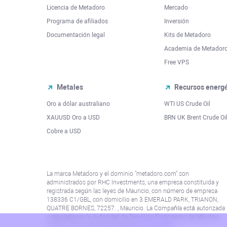
Licencia de Metadoro
Mercado
Programa de afiliados
Inversión
Documentación legal
Kits de Metadoro
Academia de Metador
Free VPS
Metales
Recursos energé
Oro a dólar australiano
WTI US Crude Oil
XAUUSD Oro a USD
BRN UK Brent Crude Oi
Cobre a USD
La marca Metadoro y el dominio "metadoro.com" son
administrados por RHC Investments, una empresa constituida y
registrada según las leyes de Mauricio, con número de empresa
138336 C1/GBL, con domicilio en 3 EMERALD PARK, TRIANON,
QUATRE BORNES, 72257. , Mauricio. La Compañía está autorizada
y regulada por la Autoridad de Servicios Financieros de Mauricio
(“FSA”) con el número de licencia
C115015381
.