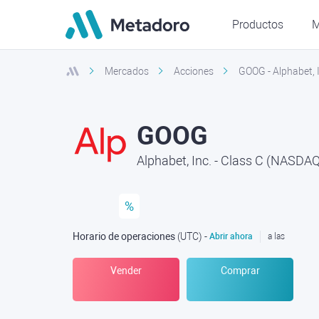
Productos
M
Mercados
Acciones
GOOG - Alphabet, 
GOOG
Alphabet, Inc. - Class C (NASDAQ
%
Horario de operaciones
(UTC
) -
Abrir ahora
a las
Vender
Comprar