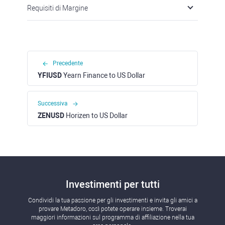
Requisiti di Margine
Precedente
YFIUSD
Yearn Finance to US Dollar
Successiva
ZENUSD
Horizen to US Dollar
Investimenti per tutti
Condividi la tua passione per gli investimenti e invita gli amici a
provare Metadoro, così potete operare insieme. Troverai
maggiori informazioni sul programma di affiliazione nella tua