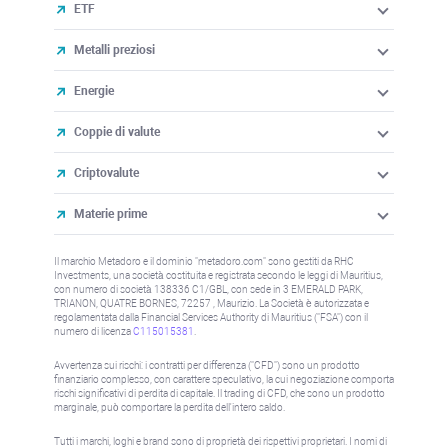
ETF
Metalli preziosi
Energie
Coppie di valute
Criptovalute
Materie prime
Il marchio Metadoro e il dominio "metadoro.com" sono gestiti da RHC
Investments, una società costituita e registrata secondo le leggi di Mauritius,
con numero di società 138336 C1/GBL, con sede in 3 EMERALD PARK,
TRIANON, QUATRE BORNES, 72257 , Maurizio. La Società è autorizzata e
regolamentata dalla Financial Services Authority di Mauritius ("FSA") con il
numero di licenza
C115015381
.
Avvertenza sui rischi: i contratti per differenza ("CFD") sono un prodotto
finanziario complesso, con carattere speculativo, la cui negoziazione comporta
rischi significativi di perdita di capitale. Il trading di CFD, che sono un prodotto
marginale, può comportare la perdita dell'intero saldo.
Tutti i marchi, loghi e brand sono di proprietà dei rispettivi proprietari. I nomi di