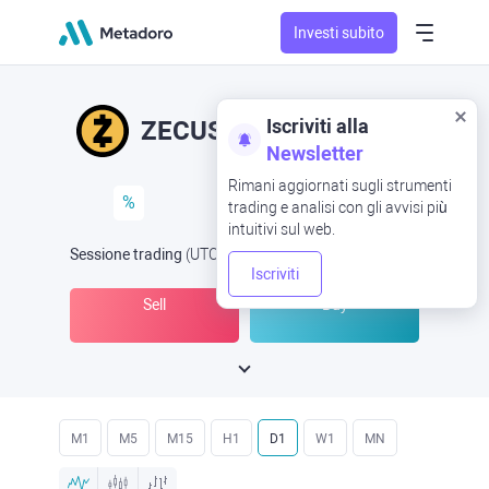
Investi subito
Iscriviti alla
ZECUSD
ZEC/USD
Newsletter
Rimani aggiornati sugli strumenti
%
trading e analisi con gli avvisi più
intuitivi sul web.
Sessione trading
(UTC
) -
Aperta ora
alle
Iscriviti
Sell
Buy
M1
M5
M15
H1
D1
W1
MN