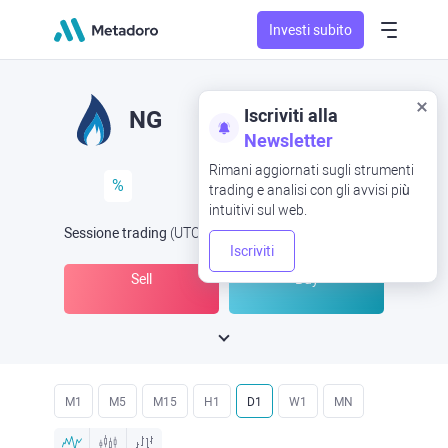
Investi subito
Iscriviti alla
NG
Newsletter
Rimani aggiornati sugli strumenti
%
trading e analisi con gli avvisi più
intuitivi sul web.
Sessione trading
(UTC
) -
Aperta ora
alle
Iscriviti
Sell
Buy
M1
M5
M15
H1
D1
W1
MN