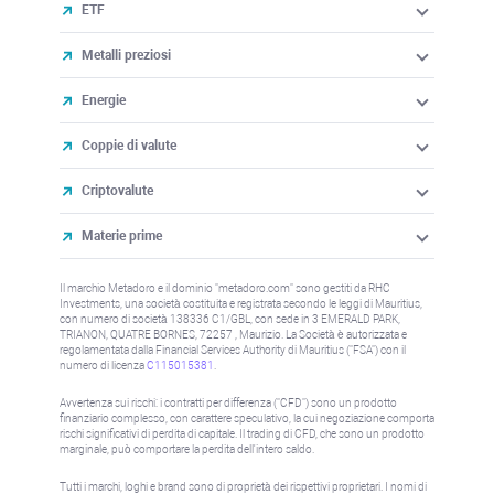
ETF
Metalli preziosi
Energie
Coppie di valute
Criptovalute
Materie prime
Il marchio Metadoro e il dominio "metadoro.com" sono gestiti da RHC
Investments, una società costituita e registrata secondo le leggi di Mauritius,
con numero di società 138336 C1/GBL, con sede in 3 EMERALD PARK,
TRIANON, QUATRE BORNES, 72257 , Maurizio. La Società è autorizzata e
regolamentata dalla Financial Services Authority di Mauritius ("FSA") con il
numero di licenza
C115015381
.
Avvertenza sui rischi: i contratti per differenza ("CFD") sono un prodotto
finanziario complesso, con carattere speculativo, la cui negoziazione comporta
rischi significativi di perdita di capitale. Il trading di CFD, che sono un prodotto
marginale, può comportare la perdita dell'intero saldo.
Tutti i marchi, loghi e brand sono di proprietà dei rispettivi proprietari. I nomi di