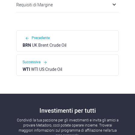
Requisiti di Margine
Precedente
BRN
UK Brent Crude Oil
Successiva
WTI
WTI US Crude Oil
Investimenti per tutti
Condividi la tua passione per gli investimenti e invita gli amici a
provare Metadoro, così potete operare insieme. Troverai
maggiori informazioni sul programma di affiliazione nella tua