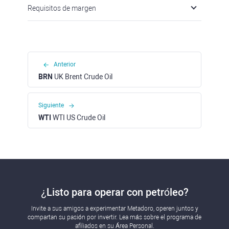
Requisitos de margen
Anterior
BRN
UK Brent Crude Oil
Siguiente
WTI
WTI US Crude Oil
¿Listo para operar con petróleo?
Invite a sus amigos a experimentar Metadoro, operen juntos y
compartan su pasión por invertir. Lea más sobre el programa de
afiliados en su Área Personal.