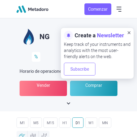
Comenzar
Create a
Newsletter
NG
Keep track of your instruments and
analytics with the most user-
%
friendly alerts on the web.
Subscribe
Horario de operaciones
(UTC
) -
Abrir ahora
a las
Vender
Comprar
M1
M5
M15
H1
D1
W1
MN