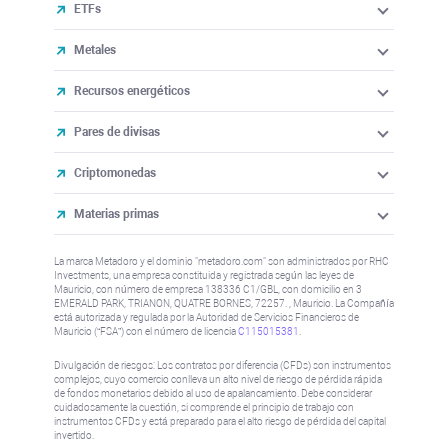
ETFs
Metales
Recursos energéticos
Pares de divisas
Criptomonedas
Materias primas
La marca Metadoro y el dominio "metadoro.com" son administrados por RHC
Investments, una empresa constituida y registrada según las leyes de
Mauricio, con número de empresa 138336 C1/GBL, con domicilio en 3
EMERALD PARK, TRIANON, QUATRE BORNES, 72257. , Mauricio. La Compañía
está autorizada y regulada por la Autoridad de Servicios Financieros de
Mauricio (“FSA”) con el número de licencia
C115015381
.
Divulgación de riesgos: Los contratos por diferencia (CFDs) son instrumentos
complejos, cuyo comercio conlleva un alto nivel de riesgo de pérdida rápida
de fondos monetarios debido al uso de apalancamiento. Debe considerar
cuidadosamente la cuestión, si comprende el principio de trabajo con
instrumentos CFDs y está preparado para el alto riesgo de pérdida del capital
invertido.