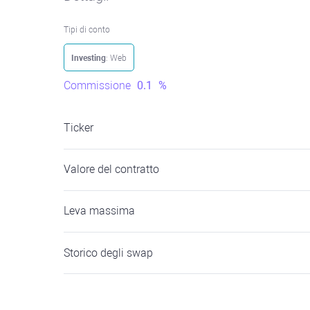
Tipi di conto
Investing
: Web
Commissione
0.1
%
Ticker
Valore del contratto
Leva massima
Storico degli swap