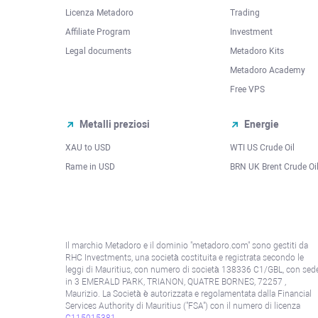
Licenza Metadoro
Trading
Affiliate Program
Investment
Legal documents
Metadoro Kits
Metadoro Academy
Free VPS
Metalli preziosi
Energie
XAU to USD
WTI US Crude Oil
Rame in USD
BRN UK Brent Crude Oi
Il marchio Metadoro e il dominio "metadoro.com" sono gestiti da
RHC Investments, una società costituita e registrata secondo le
leggi di Mauritius, con numero di società 138336 C1/GBL, con sed
in 3 EMERALD PARK, TRIANON, QUATRE BORNES, 72257 ,
Maurizio. La Società è autorizzata e regolamentata dalla Financial
Services Authority di Mauritius ("FSA") con il numero di licenza