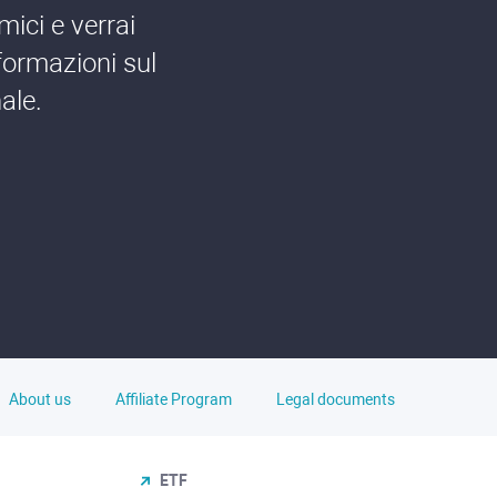
mici e verrai
formazioni sul
ale.
About us
Affiliate Program
Legal documents
ETF