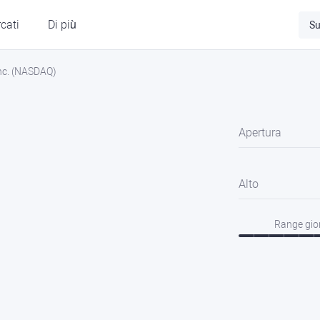
cati
Di più
Su
nc. (NASDAQ)
Apertura
Alto
Range gio