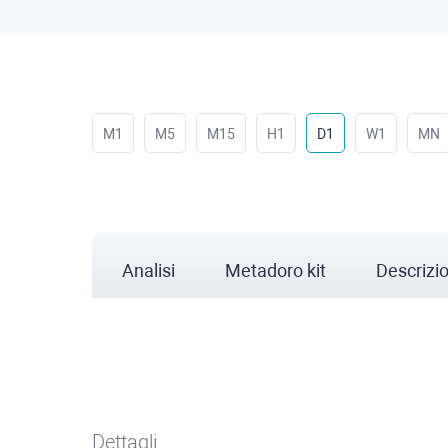
M1
M5
M15
H1
D1
W1
MN
Analisi
Metadoro kit
Descrizi
Dettagli