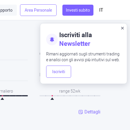
IT
pporto
Area Personale
Investi subito
Iscriviti alla
Newsletter
Chiusura
Rimani aggiornati sugli strumenti trading
e analisi con gli avvisi più intuitivi sul web.
Iscriviti
Basso
rnaliero
range 52wk
Dettagli