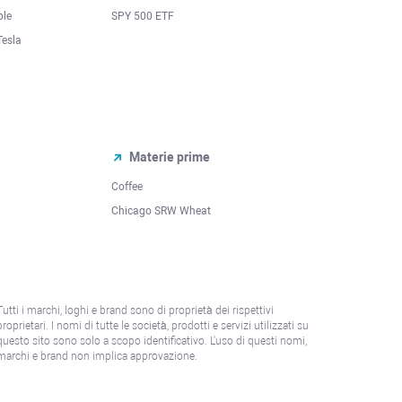
ple
SPY 500 ETF
Tesla
Materie prime
Coffee
Chicago SRW Wheat
Tutti i marchi, loghi e brand sono di proprietà dei rispettivi
proprietari. I nomi di tutte le società, prodotti e servizi utilizzati su
questo sito sono solo a scopo identificativo. L'uso di questi nomi,
marchi e brand non implica approvazione.