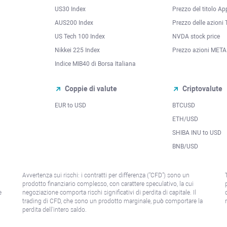
US30 Index
Prezzo del titolo Ap
AUS200 Index
Prezzo delle azioni 
US Tech 100 Index
NVDA stock price
Nikkei 225 Index
Prezzo azioni META
Indice MIB40 di Borsa Italiana
Coppie di valute
Criptovalute
EUR to USD
BTCUSD
l
ETH/USD
SHIBA INU to USD
BNB/USD
Avvertenza sui rischi: i contratti per differenza ("CFD") sono un
prodotto finanziario complesso, con carattere speculativo, la cui
e
negoziazione comporta rischi significativi di perdita di capitale. Il
trading di CFD, che sono un prodotto marginale, può comportare la
perdita dell'intero saldo.