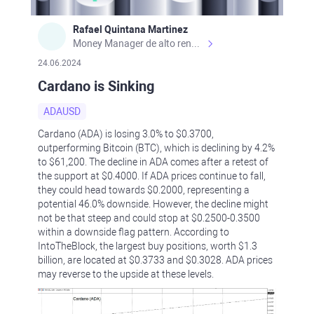
Rafael Quintana Martinez
Money Manager de alto rendimiento, con una sólida formación académica, profesional y de campo. Más de 9 años de experiencia especializada en el comercio de mercados financieros internacionales. La devoción, la fiabilidad, la responsabilidad y la ética impulsan mi vida. Actualmente me desempeño como Analista Senior para Metadoro. https://metadoro.com/es https://mx.investing.com/members/contributors/235587671/ https://es.tradingview.com/chart/EURUSD/rE9gVips/
24.06.2024
Cardano is Sinking
ADAUSD
Cardano (ADA) is losing 3.0% to $0.3700,
outperforming Bitcoin (BTC), which is declining by 4.2%
to $61,200. The decline in ADA comes after a retest of
the support at $0.4000. If ADA prices continue to fall,
they could head towards $0.2000, representing a
potential 46.0% downside. However, the decline might
not be that steep and could stop at $0.2500-0.3500
within a downside flag pattern. According to
IntoTheBlock, the largest buy positions, worth $1.3
billion, are located at $0.3733 and $0.3028. ADA prices
may reverse to the upside at these levels.