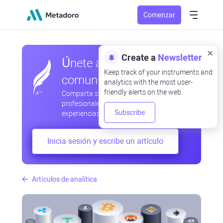
Comenzar
Create a
Newsletter
Únete a nuestra
Keep track of your instruments and
comunidad
analytics with the most user-
friendly alerts on the web.
Comparta sus observaciones
profesionales y aficionadas, intercambie
Subscribe
experiencias, anticipe desarrollos
Inicia sesión y escribe un artículo
Artículos de analítica