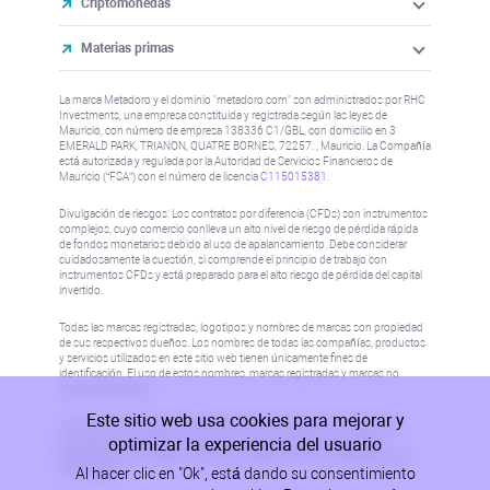
Criptomonedas
Materias primas
La marca Metadoro y el dominio "metadoro.com" son administrados por RHC
Investments, una empresa constituida y registrada según las leyes de
Mauricio, con número de empresa 138336 C1/GBL, con domicilio en 3
EMERALD PARK, TRIANON, QUATRE BORNES, 72257. , Mauricio. La Compañía
está autorizada y regulada por la Autoridad de Servicios Financieros de
Mauricio (“FSA”) con el número de licencia
C115015381
.
Divulgación de riesgos: Los contratos por diferencia (CFDs) son instrumentos
complejos, cuyo comercio conlleva un alto nivel de riesgo de pérdida rápida
de fondos monetarios debido al uso de apalancamiento. Debe considerar
cuidadosamente la cuestión, si comprende el principio de trabajo con
instrumentos CFDs y está preparado para el alto riesgo de pérdida del capital
invertido.
Todas las marcas registradas, logotipos y nombres de marcas son propiedad
de sus respectivos dueños. Los nombres de todas las compañías, productos
y servicios utilizados en este sitio web tienen únicamente fines de
identificación. El uso de estos nombres, marcas registradas y marcas no
implica aprobación.
Este sitio web usa cookies para mejorar y
La información de este sitio no está dirigida a residentes de ningún país o
optimizar la experiencia del usuario
jurisdicción donde dicha distribución o uso sea contrario a las leyes o
reglamentaciones locales. Consulte la política AML/KYC para obtener más
Al hacer clic en "Ok", está dando su consentimiento
información.