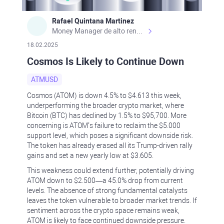
Rafael Quintana Martinez
Money Manager de alto rendimiento, con una sólida formación académica, profesional y de campo. Más de 9 años de experiencia especializada en el comercio de mercados financieros internacionales. La devoción, la fiabilidad, la responsabilidad y la ética impulsan mi vida. Actualmente me desempeño como Analista Senior para Metadoro. https://metadoro.com/es https://mx.investing.com/members/contributors/235587671/ https://es.tradingview.com/chart/EURUSD/rE9gVips/
18.02.2025
Cosmos Is Likely to Continue Down
ATMUSD
Cosmos (ATOM) is down 4.5% to $4.613 this week,
underperforming the broader crypto market, where
Bitcoin (BTC) has declined by 1.5% to $95,700. More
concerning is ATOM’s failure to reclaim the $5.000
support level, which poses a significant downside risk.
The token has already erased all its Trump-driven rally
gains and set a new yearly low at $3.605.
This weakness could extend further, potentially driving
ATOM down to $2.500—a 45.0% drop from current
levels. The absence of strong fundamental catalysts
leaves the token vulnerable to broader market trends. If
sentiment across the crypto space remains weak,
ATOM is likely to face continued downside pressure.