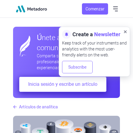
Comenzar
Create a
Newsletter
Únete a nuestra
Keep track of your instruments and
comunidad
analytics with the most user-
friendly alerts on the web.
Comparta sus observaciones
profesionales y aficionadas, intercambie
Subscribe
experiencias, anticipe desarrollos
Inicia sesión y escribe un artículo
Artículos de analítica