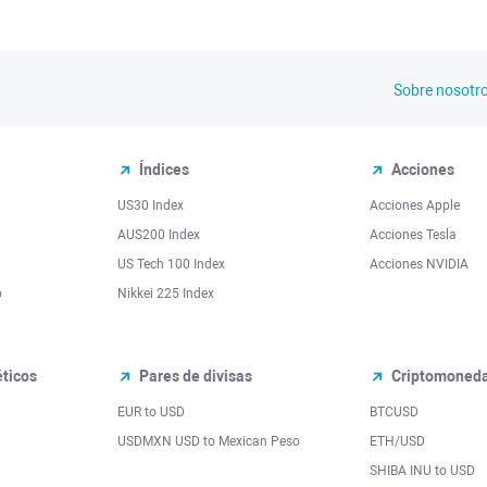
Sobre nosotr
Índices
Acciones
US30 Index
Acciones Apple
AUS200 Index
Acciones Tesla
US Tech 100 Index
Acciones NVIDIA
o
Nikkei 225 Index
ticos
Pares de divisas
Criptomoned
EUR to USD
BTCUSD
l
USDMXN USD to Mexican Peso
ETH/USD
SHIBA INU to USD