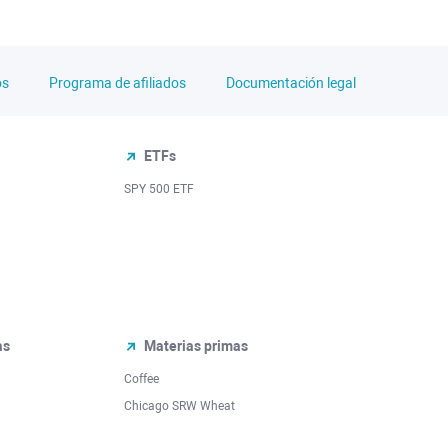
os
Programa de afiliados
Documentación legal
ETFs
SPY 500 ETF
as
Materias primas
Coffee
Chicago SRW Wheat