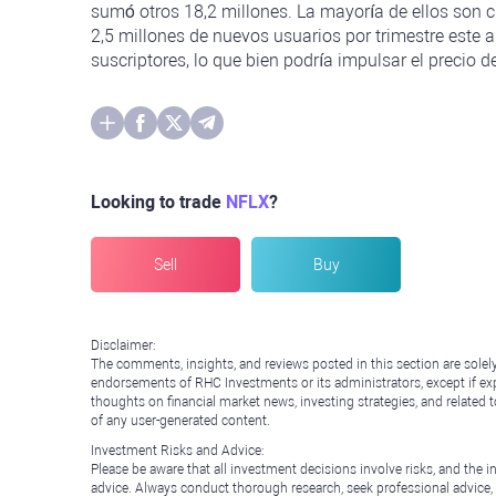
sumó otros 18,2 millones. La mayoría de ellos son cli
2,5 millones de nuevos usuarios por trimestre este 
suscriptores, lo que bien podría impulsar el precio d
Looking to trade
NFLX
?
Sell
Buy
Disclaimer:
The comments, insights, and reviews posted in this section are solel
endorsements of RHC Investments or its administrators, except if expl
thoughts on financial market news, investing strategies, and related 
of any user-generated content.
Investment Risks and Advice:
Please be aware that all investment decisions involve risks, and th
advice. Always conduct thorough research, seek professional advice