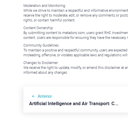
Moderation and Monitoring:
While we strive to maintain a respectful and informative environment
reserve the right to moderate, edit, or remove any comments or posts 
rights, or contain harmful content.
Content Ownership:
By submitting content to metadoro.com, users grant RHC Investments a 
content. Users are responsible for ensuring they have the necessary r
Community Guidelines:
To maintain a positive and respectful community, users are expected
misleading, offensive, or violates applicable laws and regulations wil
Changes to Disclaimer:
We reserve the right to update, modify, or amend this disclaimer at an
informed about any changes.
Anterior
Artificial Intelligence and Air Transport: C3.ai