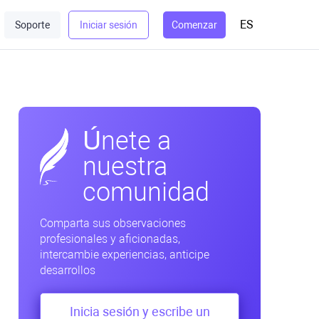
ES
Soporte
Iniciar sesión
Comenzar
Únete a
nuestra
comunidad
Comparta sus observaciones
profesionales y aficionadas,
intercambie experiencias, anticipe
desarrollos
Inicia sesión y escribe un