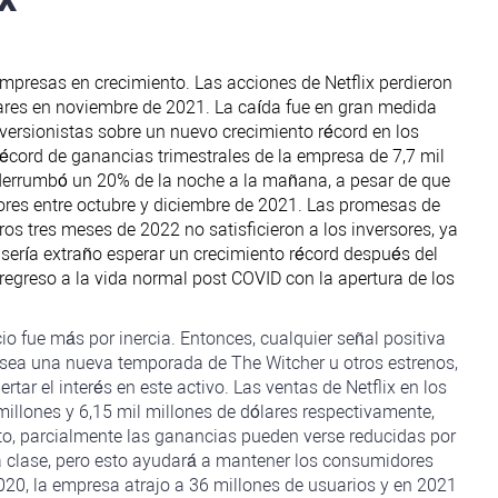
empresas en crecimiento. Las acciones de Netflix perdieron
ares en noviembre de 2021. La caída fue en gran medida
nversionistas sobre un nuevo crecimiento récord en los
 récord de ganancias trimestrales de la empresa de 7,7 mil
e derrumbó un 20% de la noche a la mañana, a pesar de que
ptores entre octubre y diciembre de 2021. Las promesas de
ros tres meses de 2022 no satisficieron a los inversores, ya
 sería extraño esperar un crecimiento récord después del
l regreso a la vida normal post COVID con la apertura de los
cio fue más por inercia. Entonces, cualquier señal positiva
a sea una nueva temporada de The Witcher u otros estrenos,
tar el interés en este activo. Las ventas de Netflix en los
millones y 6,15 mil millones de dólares respectivamente,
sto, parcialmente las ganancias pueden verse reducidas por
ra clase, pero esto ayudará a mantener los consumidores
020, la empresa atrajo a 36 millones de usuarios y en 2021