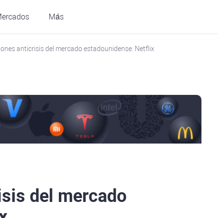
ercados
Más
ones anticrisis del mercado estadounidense: Netflix
isis del mercado
x