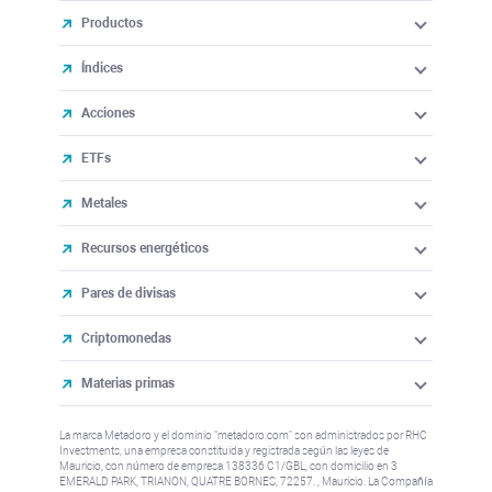
Productos
Índices
Acciones
ETFs
Metales
Recursos energéticos
Pares de divisas
Criptomonedas
Materias primas
La marca Metadoro y el dominio "metadoro.com" son administrados por RHC
Investments, una empresa constituida y registrada según las leyes de
Mauricio, con número de empresa 138336 C1/GBL, con domicilio en 3
EMERALD PARK, TRIANON, QUATRE BORNES, 72257. , Mauricio. La Compañía