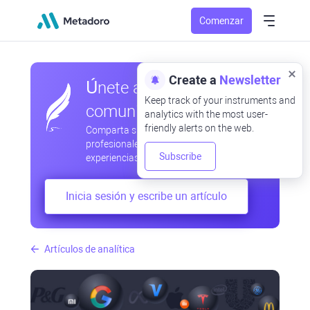
Comenzar
Create a
Newsletter
Únete a nuestra
Keep track of your instruments and
comunidad
analytics with the most user-
friendly alerts on the web.
Comparta sus observaciones
profesionales y aficionadas, intercambie
Subscribe
experiencias, anticipe desarrollos
Inicia sesión y escribe un artículo
Artículos de analítica