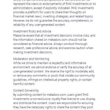
represent the views or endorsements of RHC Investments or its
administrators, except if explicitly indicated. RHC Investments
provides a platform for users to share their thoughts on
financial market news, investing strategies, and related topics.
However, we do not guarantee the accuracy, completeness, or
reliability of any user-generated content.
Investment Risks and Advice:
Please be aware that all investment decisions involve risks, and
the information shared on metadoro.com should not be
considered as financial advice. Always conduct thorough
research, seek professional advice, and exercise caution when
making investment decisions.
Moderation and Monitoring:
While we strive to maintain a respectful and informative
environment, we cannot endorse or verify the accuracy of all
user-generated content. We reserve the right to moderate, edit,
or remove any comments or posts that violate our community
guidelines, infringe on intellectual property rights, or contain
harmful content.
Content Ownership:
By submitting content to metadoro.com, users grant RHC
Investments a non-exclusive, royalty-free license to use, display,
and distribute the content. Users are responsible for ensuring
they have the necessary rights to share the content they post.