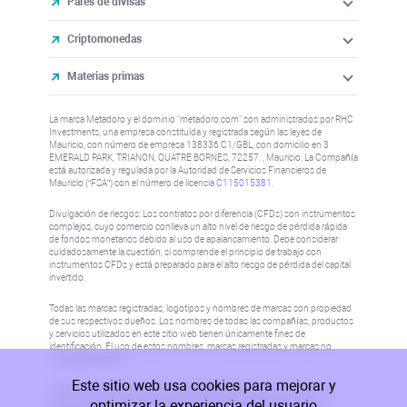
Pares de divisas
Criptomonedas
Materias primas
La marca Metadoro y el dominio "metadoro.com" son administrados por RHC
Investments, una empresa constituida y registrada según las leyes de
Mauricio, con número de empresa 138336 C1/GBL, con domicilio en 3
EMERALD PARK, TRIANON, QUATRE BORNES, 72257. , Mauricio. La Compañía
está autorizada y regulada por la Autoridad de Servicios Financieros de
Mauricio (“FSA”) con el número de licencia
C115015381
.
Divulgación de riesgos: Los contratos por diferencia (CFDs) son instrumentos
complejos, cuyo comercio conlleva un alto nivel de riesgo de pérdida rápida
de fondos monetarios debido al uso de apalancamiento. Debe considerar
cuidadosamente la cuestión, si comprende el principio de trabajo con
instrumentos CFDs y está preparado para el alto riesgo de pérdida del capital
invertido.
Todas las marcas registradas, logotipos y nombres de marcas son propiedad
de sus respectivos dueños. Los nombres de todas las compañías, productos
y servicios utilizados en este sitio web tienen únicamente fines de
identificación. El uso de estos nombres, marcas registradas y marcas no
implica aprobación.
Este sitio web usa cookies para mejorar y
La información de este sitio no está dirigida a residentes de ningún país o
optimizar la experiencia del usuario
jurisdicción donde dicha distribución o uso sea contrario a las leyes o