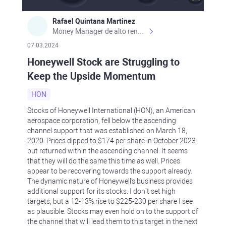
Rafael Quintana Martinez
Money Manager de alto rendimiento, con una sólida formación académica, profesional y de campo. Más de 9 años de experiencia especializada en el comercio de mercados financieros internacionales. La devoción, la fiabilidad, la responsabilidad y la ética impulsan mi vida. Actualmente me desempeño como Analista Senior para Metadoro. https://metadoro.com/es https://mx.investing.com/members/contributors/235587671/ https://es.tradingview.com/chart/EURUSD/rE9gVips/
07.03.2024
Honeywell Stock are Struggling to
Keep the Upside Momentum
HON
Stocks of Honeywell International (HON), an American
aerospace corporation, fell below the ascending
channel support that was established on March 18,
2020. Prices dipped to $174 per share in October 2023
but returned within the ascending channel. It seems
that they will do the same this time as well. Prices
appear to be recovering towards the support already.
The dynamic nature of Honeywell's business provides
additional support for its stocks. I don’t set high
targets, but a 12-13% rise to $225-230 per share I see
as plausible. Stocks may even hold on to the support of
the channel that will lead them to this target in the next