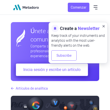
Comenzar
Create a
Newsletter
Únete a nuestra
Keep track of your instruments and
comunidad
analytics with the most user-
friendly alerts on the web.
Comparta sus observaciones
profesionales y aficionadas, intercambie
Subscribe
experiencias, anticipe desarrollos
Inicia sesión y escribe un artículo
Artículos de analítica