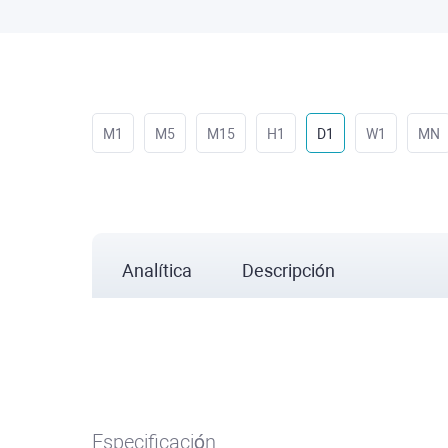
M1
M5
M15
H1
D1
W1
MN
Analítica
Descripción
Especificación