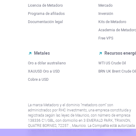
Licencia de Metadoro
Mercado
Programa de afiliados
Inversión
Documentación legal
Kits de Metadoro
Academia de Metador
Free VPS
Metales
Recursos energé
Oro a dólar australiano
WTI US Crude Oil
XAUUSD Oro a USD
BRN UK Brent Crude Oi
Cobre a USD
La marca Metadoro y el dominio "metadoro.com" son
administrados por RHC Investments, una empresa constituida y
registrada según las leyes de Mauricio, con número de empresa
138336 C1/GBL, con domicilio en 3 EMERALD PARK, TRIANON,
QUATRE BORNES, 72257. , Mauricio. La Compañía está autorizada
y regulada por la Autoridad de Servicios Financieros de Mauricio