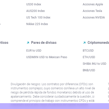
US30 Index
Acciones Apple
AUS200 Index
Acciones Tesla
US Tech 100 Index
Acciones NVIDIA
o
Nikkei 225 Index
ticos
Pares de divisas
Criptomoned
EUR to USD
BTCUSD
l
USDMXN USD to Mexican Peso
ETH/USD
SHIBA INU to USD
BNB/USD
Divulgación de riesgos: Los contratos por diferencia (CFDs) son
instrumentos complejos, cuyo comercio conlleva un alto nivel de
riesgo de pérdida rápida de fondos monetarios debido al uso de
apalancamiento. Debe considerar cuidadosamente la cuestión, si
comprende el principio de trabajo con instrumentos CFDs y está
preparado para el alto riesgo de pérdida del capital invertido.