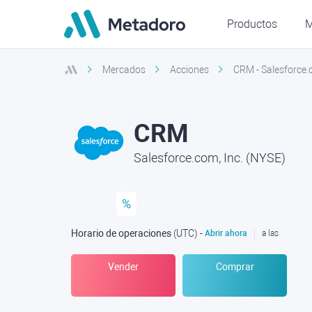
Productos
M
Mercados
Acciones
CRM - Salesforce.
CRM
Salesforce.com, Inc. (NYSE)
%
Horario de operaciones
(UTC
) -
Abrir ahora
a las
Vender
Comprar