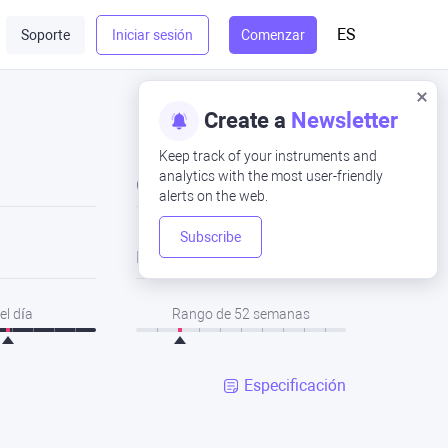
ES
Soporte
Iniciar sesión
Comenzar
Create a
Newsletter
Keep track of your instruments and
analytics with the most user-friendly
Cerrar
alerts on the web.
Subscribe
Bajo
el día
Rango de 52 semanas
Especificación