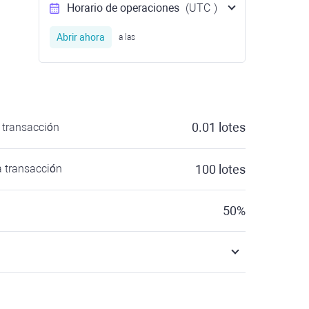
Horario de operaciones
(UTC
)
Abrir ahora
a las
0.01
lotes
transacción
 transacción
100
lotes
50
%