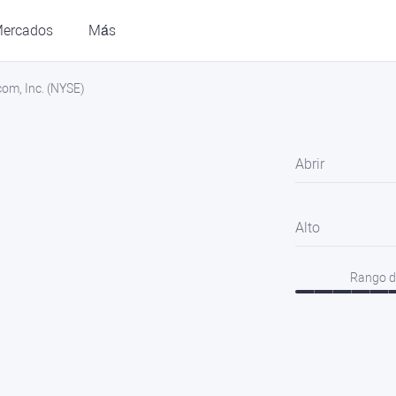
ercados
Más
com, Inc. (NYSE)
Abrir
Alto
Rango d