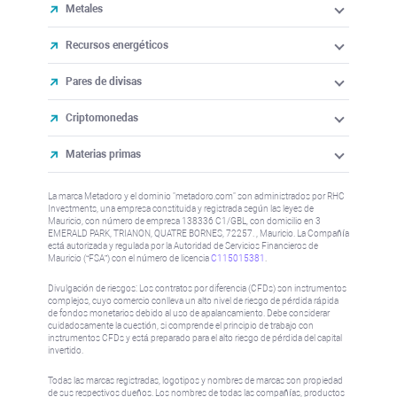
Metales
Recursos energéticos
Pares de divisas
Criptomonedas
Materias primas
La marca Metadoro y el dominio "metadoro.com" son administrados por RHC
Investments, una empresa constituida y registrada según las leyes de
Mauricio, con número de empresa 138336 C1/GBL, con domicilio en 3
EMERALD PARK, TRIANON, QUATRE BORNES, 72257. , Mauricio. La Compañía
está autorizada y regulada por la Autoridad de Servicios Financieros de
Mauricio (“FSA”) con el número de licencia
C115015381
.
Divulgación de riesgos: Los contratos por diferencia (CFDs) son instrumentos
complejos, cuyo comercio conlleva un alto nivel de riesgo de pérdida rápida
de fondos monetarios debido al uso de apalancamiento. Debe considerar
cuidadosamente la cuestión, si comprende el principio de trabajo con
instrumentos CFDs y está preparado para el alto riesgo de pérdida del capital
invertido.
Todas las marcas registradas, logotipos y nombres de marcas son propiedad
de sus respectivos dueños. Los nombres de todas las compañías, productos