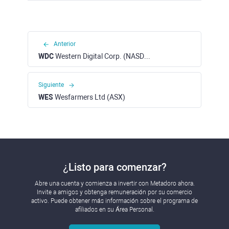
Anterior
WDC
Western Digital Corp. (NASDAQ)
Siguiente
WES
Wesfarmers Ltd (ASX)
¿Listo para comenzar?
Abre una cuenta y comienza a invertir con Metadoro ahora.
Invite a amigos y obtenga remuneración por su comercio
activo. Puede obtener más información sobre el programa de
afiliados en su Área Personal.