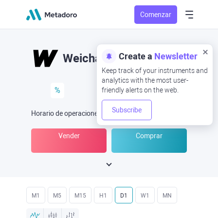
Comenzar
Create a
Newsletter
Weichai
Keep track of your instruments and
analytics with the most user-
%
friendly alerts on the web.
Subscribe
Horario de operaciones
(UTC
) -
Abrir ahora
a las
Vender
Comprar
M1
M5
M15
H1
D1
W1
MN