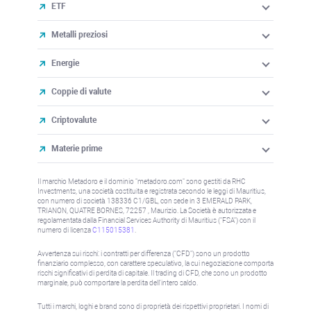
ETF
Metalli preziosi
Energie
Coppie di valute
Criptovalute
Materie prime
Il marchio Metadoro e il dominio "metadoro.com" sono gestiti da RHC
Investments, una società costituita e registrata secondo le leggi di Mauritius,
con numero di società 138336 C1/GBL, con sede in 3 EMERALD PARK,
TRIANON, QUATRE BORNES, 72257 , Maurizio. La Società è autorizzata e
regolamentata dalla Financial Services Authority di Mauritius ("FSA") con il
numero di licenza
C115015381
.
Avvertenza sui rischi: i contratti per differenza ("CFD") sono un prodotto
finanziario complesso, con carattere speculativo, la cui negoziazione comporta
rischi significativi di perdita di capitale. Il trading di CFD, che sono un prodotto
marginale, può comportare la perdita dell'intero saldo.
Tutti i marchi, loghi e brand sono di proprietà dei rispettivi proprietari. I nomi di