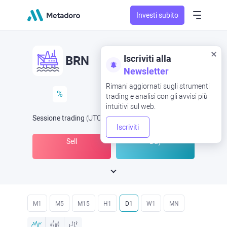
Investi subito
Iscriviti alla
BRN
Newsletter
Rimani aggiornati sugli strumenti
%
trading e analisi con gli avvisi più
intuitivi sul web.
Sessione trading
(UTC
) -
Aperta ora
alle
Iscriviti
Sell
Buy
M1
M5
M15
H1
D1
W1
MN