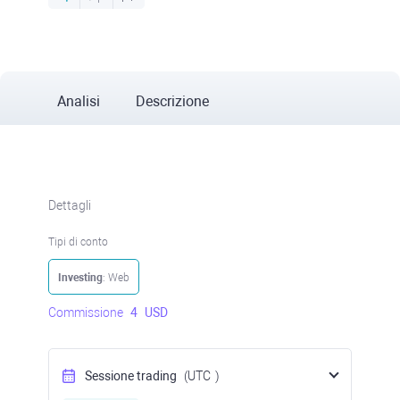
Analisi
Descrizione
Dettagli
Tipi di conto
Investing
: Web
Commissione
4
USD
Sessione trading
(UTC
)