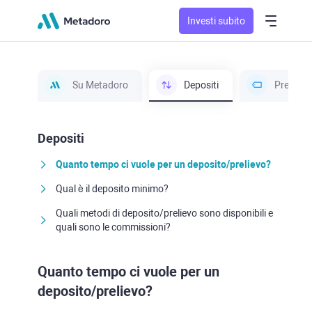
Investi subito
Su Metadoro
Depositi
Prezzi
Depositi
Quanto tempo ci vuole per un deposito/prelievo?
Qual è il deposito minimo?
Quali metodi di deposito/prelievo sono disponibili e
quali sono le commissioni?
Quanto tempo ci vuole per un
deposito/prelievo?