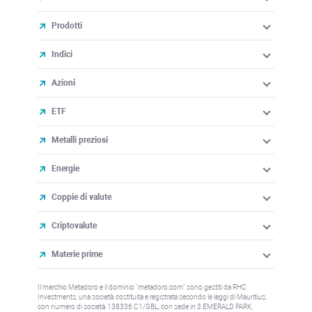
Prodotti
Indici
Azioni
ETF
Metalli preziosi
Energie
Coppie di valute
Criptovalute
Materie prime
Il marchio Metadoro e il dominio "metadoro.com" sono gestiti da RHC
Investments, una società costituita e registrata secondo le leggi di Mauritius,
con numero di società 138336 C1/GBL, con sede in 3 EMERALD PARK,