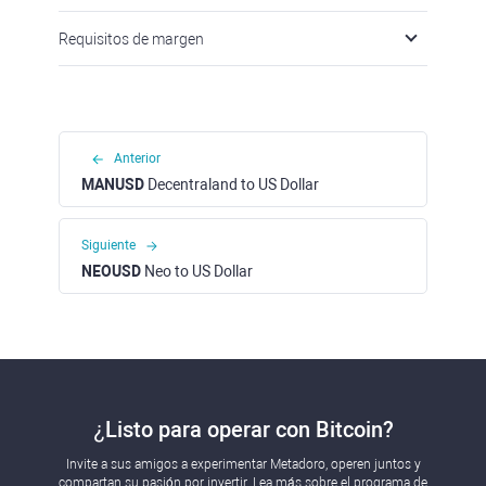
Requisitos de margen
Anterior
MANUSD
Decentraland to US Dollar
Siguiente
NEOUSD
Neo to US Dollar
¿Listo para operar con Bitcoin?
Invite a sus amigos a experimentar Metadoro, operen juntos y
compartan su pasión por invertir. Lea más sobre el programa de