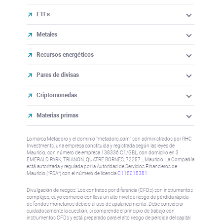
ETFs
Metales
Recursos energéticos
Pares de divisas
Criptomonedas
Materias primas
La marca Metadoro y el dominio "metadoro.com" son administrados por RHC
Investments, una empresa constituida y registrada según las leyes de
Mauricio, con número de empresa 138336 C1/GBL, con domicilio en 3
EMERALD PARK, TRIANON, QUATRE BORNES, 72257. , Mauricio. La Compañía
está autorizada y regulada por la Autoridad de Servicios Financieros de
Mauricio (“FSA”) con el número de licencia
C115015381
.
Divulgación de riesgos: Los contratos por diferencia (CFDs) son instrumentos
complejos, cuyo comercio conlleva un alto nivel de riesgo de pérdida rápida
de fondos monetarios debido al uso de apalancamiento. Debe considerar
cuidadosamente la cuestión, si comprende el principio de trabajo con
instrumentos CFDs y está preparado para el alto riesgo de pérdida del capital