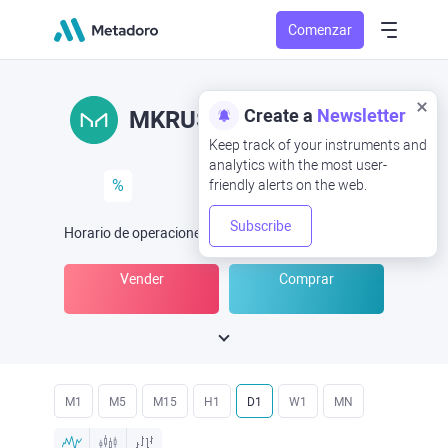
Comenzar
Create a
Newsletter
MKRUSD
MKR/USD
Keep track of your instruments and
analytics with the most user-
%
friendly alerts on the web.
Subscribe
Horario de operaciones
(UTC
) -
Abrir ahora
a las
Vender
Comprar
M1
M5
M15
H1
D1
W1
MN